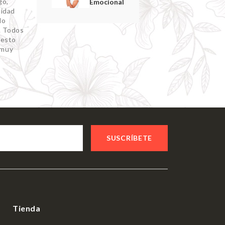
go,
Emocional
sidad
do
. Todos
 esto
 muy
SUSCRÍBETE
Tienda