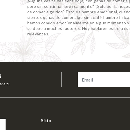
¿Alguna vez te has sentido(a) con ganas de comer al
pero sin sentir hambre realmente? ¿Solo por la nece
de comer algo rico? Esto es hambre emocional, cuan
sientes ganas de comer algo sin sentir hambre física
hemos comido emocionalmente en algún momento y
se debe a muchos factores. Hoy hablaremos de tres
relevantes.
R
ra ti.
Sitio