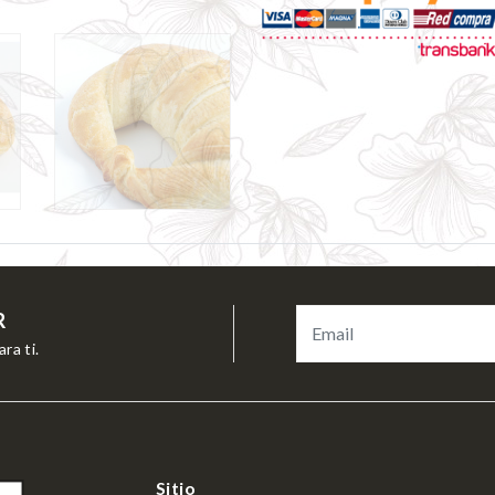
R
ra ti.
Sitio